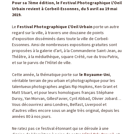
Pour sa 7ème édition, le Festival Photographique L'Oeil
Urbain revient à Corbeil-Essonnes, du 5 avril au 19 mai
2019.
Le
Festival Photographique L'Oeil Urbain
porte un autre
regard sur la ville, à travers une douzaine de points
d'exposition disséminés dans toute la ville de Corbeil-
Essonnes. Ainsi de nombreuses expositions gratuites sont
proposées à la galerie d’art, à la Commanderie Saint-Jean, au
Théâtre, à la médiathèque, square Crété, rue du trou-Patrix,
et sur le parvis de l’Hôtel de ville.
Cette année, la thématique porte sur
le Royaume-Uni
,
véritable terrain de jeu urbain et photographique pour les
talentueux photographes anglais Rip Hopkins, Ken Grant et
Matt Stuart, et pour leurs homologues français Stéphane
Duroy, Yan Morvan, GillesFavier, Cyril Abbad, Olivier Jobard…
Vous découvrirez ainsi Londres, Belfast, Liverpool et
d'autres villes encore sous un angle très original, depuis les
années 80 à nos jours.
Ne ratez pas ce festival étonnant qui se déroule à une