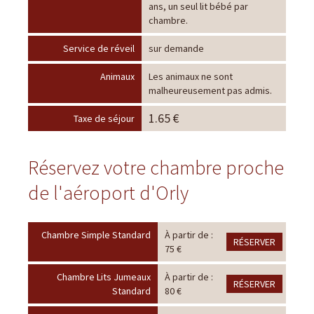
ans, un seul lit bébé par
chambre.
Service de réveil
sur demande
Animaux
Les animaux ne sont
malheureusement pas admis.
1.65 €
Taxe de séjour
Réservez votre chambre proche
de l'aéroport d'Orly
Chambre Simple Standard
À partir de :
RÉSERVER
75 €
Chambre Lits Jumeaux
À partir de :
RÉSERVER
Standard
80 €