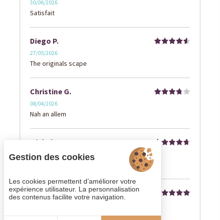
30/06/2026
Satisfait
Diego P.
27/05/2026
The originals scape
Christine G.
08/04/2026
Nah an allem
Michel L.
02/03/2026
Gestion des cookies
Hôtel de GRAVEIL
Les cookies permettent d’améliorer votre
expérience utilisateur. La personnalisation
Maxime P.
des contenus facilite votre navigation.
27/12/2025
très calme et très bon service