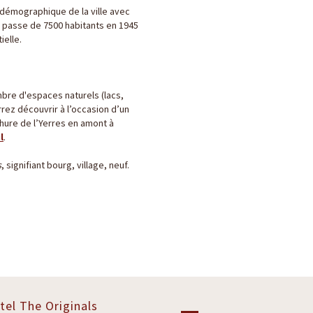
 démographique de la ville avec
on passe de 7500 habitants en 1945
ielle.
mbre d'espaces naturels (lacs,
rrez découvrir à l’occasion d’un
hure de l’Yerres en amont à
l
.
s
, signifiant bourg, village, neuf.
tel The Originals