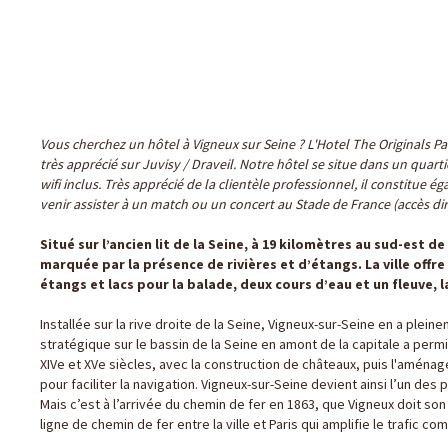
Vous cherchez un hôtel à Vigneux sur Seine ? L'Hotel The Originals Pa
très apprécié sur Juvisy / Draveil. Notre hôtel se situe dans un quart
wifi inclus. Très apprécié de la clientèle professionnel, il constitu
venir assister à un match ou un concert au Stade de France (accès dire
Situé sur l’ancien lit de la Seine, à 19 kilomètres au sud-est de
marquée par la présence de rivières et d’étangs. La ville offre 
étangs et lacs pour la balade, deux cours d’eau et un fleuve, l
Installée sur la rive droite de la Seine, Vigneux-sur-Seine en a plein
stratégique sur le bassin de la Seine en amont de la capitale a perm
XIVe et XVe siècles, avec la construction de châteaux, puis l'aména
pour faciliter la navigation. Vigneux-sur-Seine devient ainsi l’un des 
Mais c’est à l’arrivée du chemin de fer en 1863, que Vigneux doit son
ligne de chemin de fer entre la ville et Paris qui amplifie le trafic co