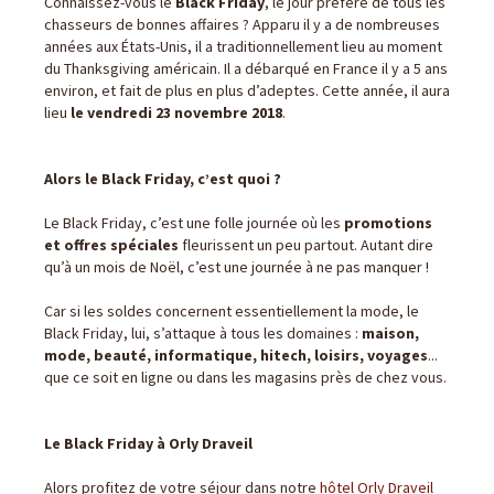
Connaissez-vous le
Black Friday
, le jour préféré de tous les
chasseurs de bonnes affaires ? Apparu il y a de nombreuses
années aux États-Unis, il a traditionnellement lieu au moment
du Thanksgiving américain. Il a débarqué en France il y a 5 ans
environ, et fait de plus en plus d’adeptes. Cette année, il aura
lieu
le vendredi 23 novembre 2018
.
Alors le Black Friday, c’est quoi ?
Le Black Friday, c’est une folle journée où les
promotions
et offres spéciales
fleurissent un peu partout. Autant dire
qu’à un mois de Noël, c’est une journée à ne pas manquer !
Car si les soldes concernent essentiellement la mode, le
Black Friday, lui, s’attaque à tous les domaines :
maison,
mode, beauté, informatique, hitech, loisirs, voyages
...
que ce soit en ligne ou dans les magasins près de chez vous.
Le Black Friday à Orly Draveil
Alors profitez de votre séjour dans notre
hôtel Orly Draveil