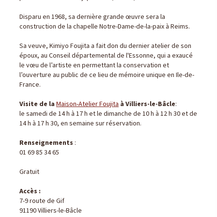
Disparu en 1968, sa dernière grande œuvre sera la
construction de la chapelle Notre-Dame-de-la-paix à Reims.
Sa veuve, Kimiyo Foujita a fait don du dernier atelier de son
époux, au Conseil départemental de l'Essonne, qui a exaucé
le vœu de l’artiste en permettant la conservation et
l’ouverture au public de ce lieu de mémoire unique en Ile-de-
France.
Visite de la
Maison-Atelier Foujita
à Villiers-le-Bâcle
:
le samedi de 14 h à 17 h et le dimanche de 10 h à 12 h 30 et de
14 h à 17 h 30, en semaine sur réservation.
Renseignements
:
01 69 85 34 65
Gratuit
Accès :
7-9 route de Gif
91190 Villiers-le-Bâcle