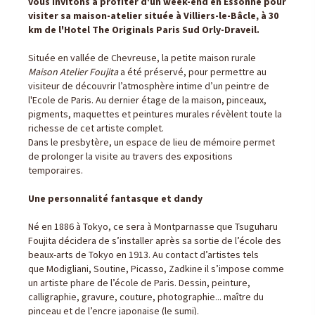
vous invitons à profiter d'un week-end en Essonne pour
visiter sa maison-atelier située à Villiers-le-Bâcle, à 30
km de l'Hotel The Originals Paris Sud Orly-Draveil.
Située en vallée de Chevreuse, la petite maison rurale
Maison Atelier Foujita
a été préservé, pour permettre au
visiteur de découvrir l’atmosphère intime d’un peintre de
l'Ecole de Paris. Au dernier étage de la maison, pinceaux,
pigments, maquettes et peintures murales révèlent toute la
richesse de cet artiste complet.
Dans le presbytère, un espace de lieu de mémoire permet
de prolonger la visite au travers des expositions
temporaires.
Une personnalité fantasque et dandy
Né en 1886 à Tokyo, ce sera à Montparnasse que Tsuguharu
Foujita décidera de s’installer après sa sortie de l’école des
beaux-arts de Tokyo en 1913. Au contact d’artistes tels
que Modigliani, Soutine, Picasso, Zadkine il s’impose comme
un artiste phare de l’école de Paris. Dessin, peinture,
calligraphie, gravure, couture, photographie... maître du
pinceau et de l’encre japonaise (le sumi).