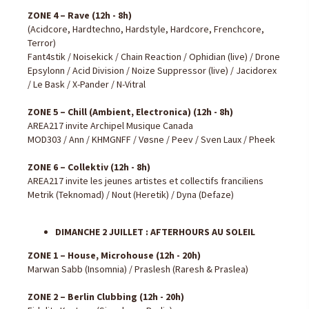
ZONE 4 – Rave (12h - 8h)
(Acidcore, Hardtechno, Hardstyle, Hardcore, Frenchcore,
Terror)
Fant4stik / Noisekick / Chain Reaction / Ophidian (live) / Drone
Epsylonn / Acid Division / Noize Suppressor (live) / Jacidorex
/ Le Bask / X-Pander / N-Vitral
ZONE 5 – Chill (Ambient, Electronica) (12h - 8h)
AREA217 invite Archipel Musique Canada
MOD303 / Ann / KHMGNFF / Vøsne / Peev / Sven Laux / Pheek
ZONE 6 – Collektiv (12h - 8h)
AREA217 invite les jeunes artistes et collectifs franciliens
Metrik (Teknomad) / Nout (Heretik) / Dyna (Defaze)
DIMANCHE 2 JUILLET : AFTERHOURS AU SOLEIL
ZONE 1 – House, Microhouse (12h - 20h)
Marwan Sabb (Insomnia) / Praslesh (Raresh & Praslea)
ZONE 2 – Berlin Clubbing (12h - 20h)