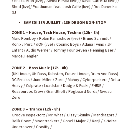
/ Shackleton (live) / Aleksi Perälä (live) / David Carretta (live) /
Shed (live)/ Posthuman feat. Josh Caffe (live) / Doc Daneeka
DJ
SAMEDI 1ER JUILLET : 18H DE SON NON-STOP
ZONE 1 – House, Tech House, Techno (12h - 8h)
Marc Romboy / Robin Kampshoer (live) / Bruno Schmidt /
Konix / Perc / dOP (live) / Cosmic Boys / Adana Twins / JP
Enfant / Audio Werner / Tommy Four Seven / Henning Baer /
Marcel Fengler
ZONE 2 – Bass Music (12h - 8h)
(UK House, UK Bass, Dubstep, Future House, Drum And Bass)
DC Breaks / June Miller / Zorel / Mahoy / Cyberpunkers / Delta
Heavy / Culprate / Loadstar / Dodge & Fuski / EH!DE /
Ressources Crew / Grandtheft / Pegboard Nerds/ Niveau
Zero
ZONE 3 – Trance (12h - 8h)
Groove Inspektorz / Mr. What / Dizzy Skunky / Mandragora /
Belik Boom / Moontrackers / Gonzi / Major 7 / Ranji / X-Noize
Undercover / Graviity /