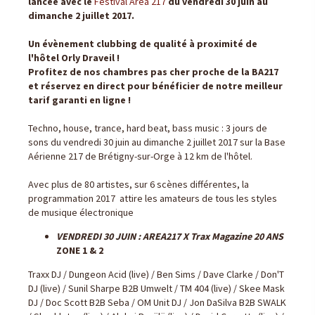
lancée avec le
Festival Area 217
du vendredi 30 juin au
dimanche 2 juillet 2017.
Un évènement clubbing de qualité à proximité de
l'hôtel Orly Draveil !
Profitez de nos chambres pas cher proche de la BA217
et réservez en direct pour bénéficier de notre meilleur
tarif garanti en ligne !
Techno, house, trance, hard beat, bass music : 3 jours de
sons du vendredi 30 juin au dimanche 2 juillet 2017 sur la Base
Aérienne 217 de Brétigny-sur-Orge à 12 km de l'hôtel.
Avec plus de 80 artistes, sur 6 scènes différentes, la
programmation 2017 attire les amateurs de tous les styles
de musique électronique
VENDREDI 30 JUIN : AREA217 X Trax Magazine 20 ANS
ZONE 1 & 2
Traxx DJ / Dungeon Acid (live) / Ben Sims / Dave Clarke / Don'T
DJ (live) / Sunil Sharpe B2B Umwelt / TM 404 (live) / Skee Mask
DJ / Doc Scott B2B Seba / OM Unit DJ / Jon DaSilva B2B SWALK