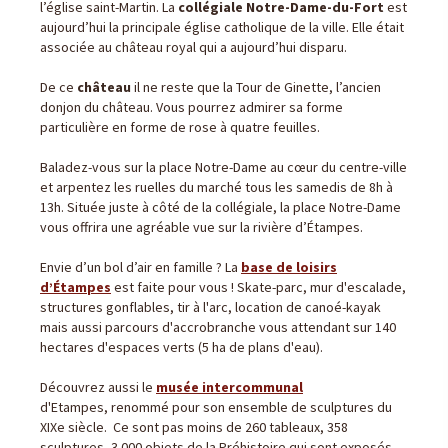
l’église saint-Martin. La
collégiale Notre-Dame-du-Fort
est
aujourd’hui la principale église catholique de la ville. Elle était
associée au château royal qui a aujourd’hui disparu.
De ce
château
il ne reste que la Tour de Ginette, l’ancien
donjon du château. Vous pourrez admirer sa forme
particulière en forme de rose à quatre feuilles.
Baladez-vous sur la place Notre-Dame au cœur du centre-ville
et arpentez les ruelles du marché tous les samedis de 8h à
13h. Située juste à côté de la collégiale, la place Notre-Dame
vous offrira une agréable vue sur la rivière d’Étampes.
Envie d’un bol d’air en famille ? La
base de loisirs
d’Étampes
est faite pour vous ! Skate-parc, mur d'escalade,
structures gonflables, tir à l'arc, location de canoé-kayak
mais aussi parcours d'accrobranche vous attendant sur 140
hectares d'espaces verts (5 ha de plans d'eau).
Découvrez aussi le
musée intercommunal
d'Etampes, renommé pour son ensemble de sculptures du
XIXe siècle. Ce sont pas moins de 260 tableaux, 358
sculptures, 3 000 objets de la Préhistoire qui sont exposés